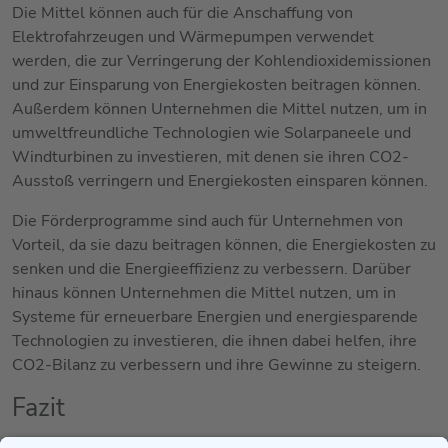
Die Mittel können auch für die Anschaffung von
Elektrofahrzeugen und Wärmepumpen verwendet
werden, die zur Verringerung der Kohlendioxidemissionen
und zur Einsparung von Energiekosten beitragen können.
Außerdem können Unternehmen die Mittel nutzen, um in
umweltfreundliche Technologien wie Solarpaneele und
Windturbinen zu investieren, mit denen sie ihren CO2-
Ausstoß verringern und Energiekosten einsparen können.
Die Förderprogramme sind auch für Unternehmen von
Vorteil, da sie dazu beitragen können, die Energiekosten zu
senken und die Energieeffizienz zu verbessern. Darüber
hinaus können Unternehmen die Mittel nutzen, um in
Systeme für erneuerbare Energien und energiesparende
Technologien zu investieren, die ihnen dabei helfen, ihre
CO2-Bilanz zu verbessern und ihre Gewinne zu steigern.
Fazit
Die BAFA-Förderprogramme sind eine gute Möglichkeit