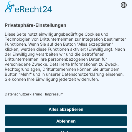
für Unternehmen, Organisationen und Privatpersonen, in
energiesparende Maßnahmen zu investieren und ihre
Energiekosten zu senken. Die Fördermittel können für die
Anschaffung energieeffizienter Geräte, die Installation von
Systemen zur Nutzung erneuerbarer Energien und für
energieeffiziente Verbesserungen an Gebäuden
verwendet werden.
Wir sind darauf spezialisiert, Unternehmen,
Organisationen und Privatpersonen bei der Beantragung
der BAFA-Förderprogramme zu unterstützen. Wir beraten
Sie umfassend, damit Sie das Beste aus den
Förderprogrammen herausholen können. Wir helfen
Ihnen, die für Ihre Bedürfnisse am besten geeigneten
Förderprogramme zu ermitteln und geben Ihnen Hinweise
zur Beantragung der Fördermittel.
Wenn Sie also nach Möglichkeiten suchen, die staatlichen
BAFA-Förderprogramme zu nutzen, dann setzen Sie sich