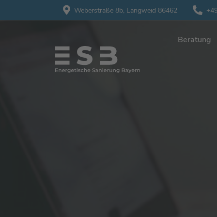
Weberstraße 8b,
Langweid 86462
+49
Beratung