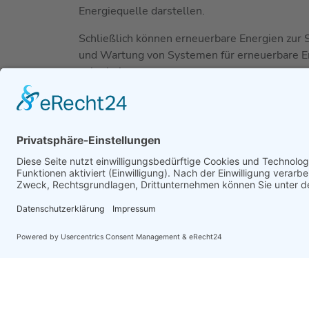
Energiequelle darstellen.
Schließlich können erneuerbare Energien zur S
und Wartung von Systemen für erneuerbare En
ankurbeln.
Subventionen
In vielen Ländern gibt es Subventionen und An
fördern. Diese Subventionen und Anreize könne
erneuerbare Energien zu senken und sie ersch
Es gibt eine ganze Reihe von Förderungen und
Energien unterstützen. Diese Förderungen könn
erneuerbare Energien zu senken und sie ersch
Wir können Ihnen helfen, diese Subventionen
wir Ihnen dabei helfen, die besten erneuerbar
Plan für den Umstieg zu entwickeln.