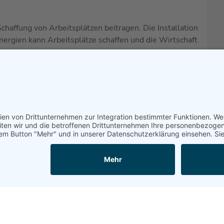
chaffung von Arbeitsplätzen beitragen. Die Installation
ergien kann Arbeitsplätze schaffen und die Wirtschaft
reize, um Investitionen in erneuerbare Energien zu
n dazu beitragen, die Kosten für Investitionen in
winglicher zu machen.
 Subventionen, die Investitionen in erneuerbare
en dazu beitragen, die Kosten für Investitionen in
winglicher zu machen.
 und Anreize in Anspruch zu nehmen. Ebenfalls können
en Energiequellen für Ihren Bedarf zu finden und einen