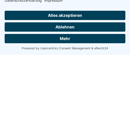
Bürozeiten
Täglich 07:30 Uhr bis 18:00 Uhr
Arbeitszeiten
Täglich 07:30 Uhr bis 18:00 Uhr
Wir freuen uns auf Ihre Anfrage:
Energetische Sanierung Bayern
Hartmann Bau GmbH
Weberstraße 8b
86462 Langweid