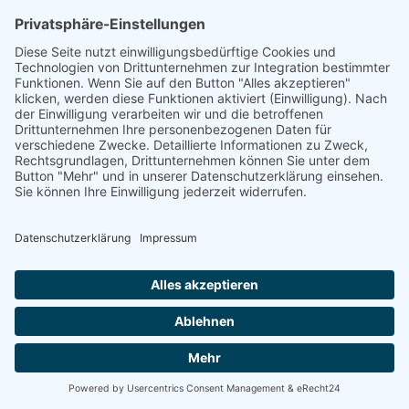
Riß -
Energetische
Sanierung Bayern
Maximale Energieeffizienz für Ihr
Unternehmen
Willkommen bei Energetische Sanierung Bayern –
Ihrem Experten für Photovoltaik für Unternehmen in
Biberach an der Riß, speziell für Gewerbekunden und
Betriebe mit eigenen Gewerbeimmobilien. Unser
umfassender Full-Service-Ansatz garantiert Ihnen eine
sorgenfreie Umsetzung Ihrer Photovoltaikanlage von
der Planung bis zur finalen Inbetriebnahme.
100% kostenloses Erstgespräch