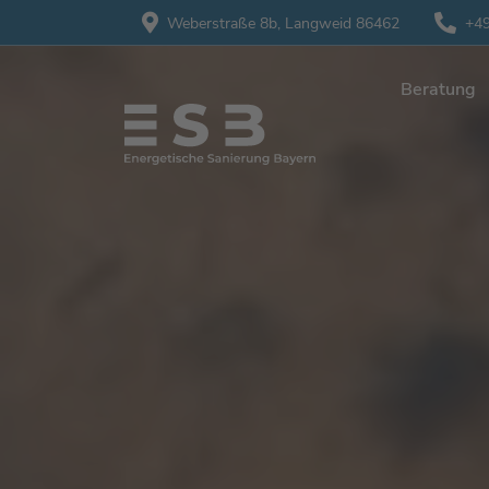
Weberstraße 8b,
Langweid 86462
+49
Beratung