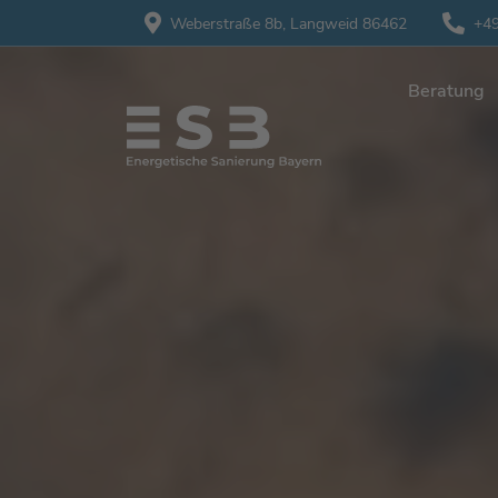
Weberstraße 8b,
Langweid 86462
+49
Beratung