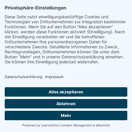
Energetische
Sanierung Bayern
Maximale Energieeffizienz für Ihr
Unternehmen
Willkommen bei Energetische Sanierung Bayern –
Ihrem Experten für Photovoltaik für Unternehmen in
Feuchtwangen, speziell für Gewerbekunden und
Betriebe mit eigenen Gewerbeimmobilien. Unser
umfassender Full-Service-Ansatz garantiert Ihnen eine
sorgenfreie Umsetzung Ihrer Photovoltaikanlage von
der Planung bis zur finalen Inbetriebnahme.
100% kostenloses Erstgespräch