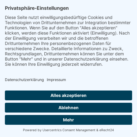
Energetische
Sanierung Bayern
Maximale Energieeffizienz für Ihr
Unternehmen
Willkommen bei Energetische Sanierung Bayern –
Ihrem Experten für Photovoltaik für Unternehmen in
Grossmehring, speziell für Gewerbekunden und
Betriebe mit eigenen Gewerbeimmobilien. Unser
umfassender Full-Service-Ansatz garantiert Ihnen eine
sorgenfreie Umsetzung Ihrer Photovoltaikanlage von
der Planung bis zur finalen Inbetriebnahme.
100% kostenloses Erstgespräch