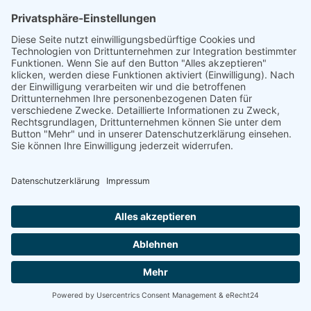
Energetische
Sanierung Bayern
Maximale Energieeffizienz für Ihr
Unternehmen
Willkommen bei Energetische Sanierung Bayern –
Ihrem Experten für Photovoltaik für Unternehmen in
Klosterneuburg, speziell für Gewerbekunden und
Betriebe mit eigenen Gewerbeimmobilien. Unser
umfassender Full-Service-Ansatz garantiert Ihnen eine
sorgenfreie Umsetzung Ihrer Photovoltaikanlage von
der Planung bis zur finalen Inbetriebnahme.
100% kostenloses Erstgespräch