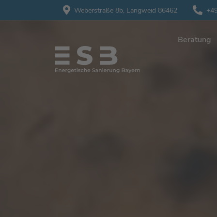
Weberstraße 8b,
Langweid 86462
+49
Beratung