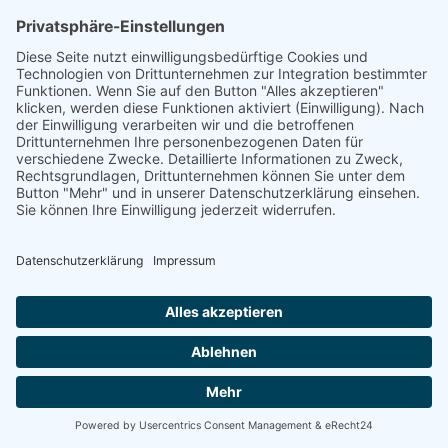
Energetische
Sanierung Bayern
Maximale Energieeffizienz für Ihr
Unternehmen
Willkommen bei Energetische Sanierung Bayern –
Ihrem Experten für Photovoltaik für Unternehmen in
Neuburg an der Donau, speziell für Gewerbekunden und
Betriebe mit eigenen Gewerbeimmobilien. Unser
umfassender Full-Service-Ansatz garantiert Ihnen eine
sorgenfreie Umsetzung Ihrer Photovoltaikanlage von
der Planung bis zur finalen Inbetriebnahme.
100% kostenloses Erstgespräch