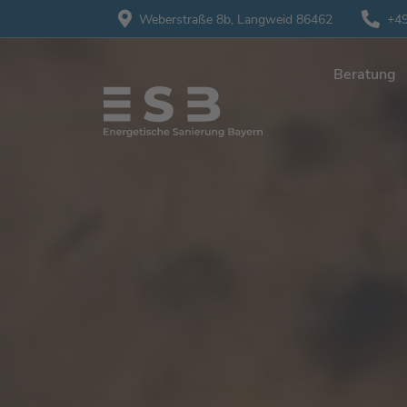
Weberstraße 8b,
Langweid 86462
+49
Beratung