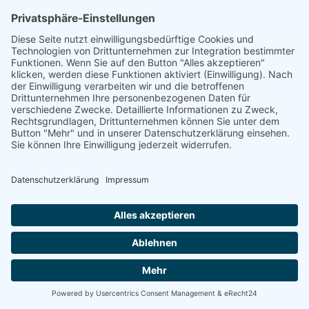
Energetische
Sanierung Bayern
Maximale Energieeffizienz für Ihr
Unternehmen
Willkommen bei Energetische Sanierung Bayern –
Ihrem Experten für Photovoltaik für Unternehmen in
Oberallgäu, speziell für Gewerbekunden und Betriebe
mit eigenen Gewerbeimmobilien. Unser umfassender
Full-Service-Ansatz garantiert Ihnen eine sorgenfreie
Umsetzung Ihrer Photovoltaikanlage von der Planung
bis zur finalen Inbetriebnahme.
100% kostenloses Erstgespräch