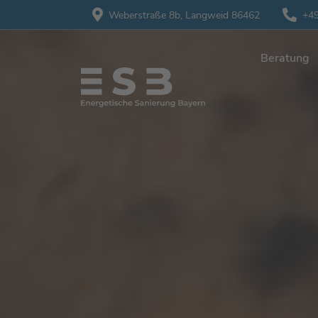
Weberstraße 8b,
Langweid 86462
+49
Beratung