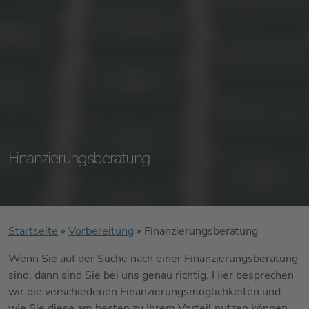
Finanzierungsberatung
Startseite
»
Vorbereitung
»
Finanzierungsberatung
Wenn Sie auf der Suche nach einer Finanzierungsberatung
sind, dann sind Sie bei uns genau richtig. Hier besprechen
wir die verschiedenen Finanzierungsmöglichkeiten und
wie Sie diese am besten zu Ihrem Vorteil nutzen können.