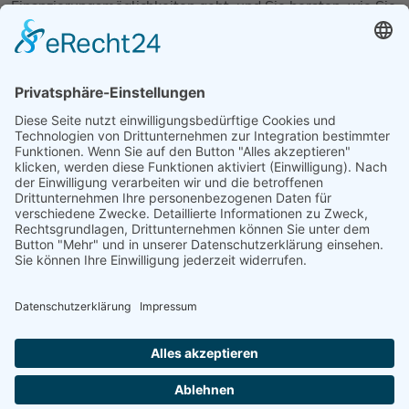
Finanzierungsmöglichkeiten geht, und Sie beraten, wie Sie
Ihre Finanzen verwalten können, sobald die Finanzierung
gesichert ist.
Welche Finanzierungsmöglichkeiten für den restlichen
Finanzierungsbedarf zur Verfügung stehen, hängt von der
Art der Finanzierung ab, die Sie benötigen. Dazu gehören
z. B. Darlehen, Investitionen, Zuschüsse und vieles mehr.
Unser Berater kann Sie über die besten verfügbaren
Finanzierungsmöglichkeiten beraten und Ihnen sagen, was
Sie tun müssen, um die Finanzierung zu sichern.
Sobald die Finanzierung gesichert ist, kann unser Berater
Sie weiter beraten und Ihnen helfen, Ihre Finanzen optimal
zu verwalten. Dazu gehören z. B. Ratschläge zur
Haushaltsplanung und zum Cashflow-Management.
Schlussfolgerung
Eine Finanzierungsberatung kann sehr aufschlussreich