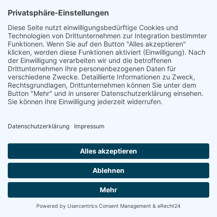
Ellwangen -
Energetische
Sanierung Bayern
Vom Basisschutz bis hin zur Live-
Überwachung
Willkommen bei Energetische Sanierung Bayern!
Schützen und optimieren Sie Ihre Photovoltaikanlage
mit unseren maßgeschneiderten Wartungsverträgen.
Wir bieten Ihnen drei unterschiedliche Wartungspakete,
die speziell auf Ihre Bedürfnisse zugeschnitten sind. Von
der grundlegenden Sicherheit bis hin zur umfassenden
Premium-Betreuung – wir haben das richtige Angebot
für Sie.
100% kostenloses Erstgespräch