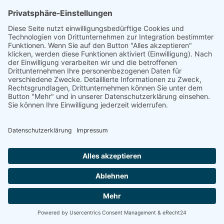
Energetische Sanierung
Bayern
Vom Basisschutz bis hin zur Live-
Überwachung
Willkommen bei Energetische Sanierung Bayern!
Schützen und optimieren Sie Ihre Photovoltaikanlage
mit unseren maßgeschneiderten Wartungsverträgen.
Wir bieten Ihnen drei unterschiedliche Wartungspakete,
die speziell auf Ihre Bedürfnisse zugeschnitten sind. Von
der grundlegenden Sicherheit bis hin zur umfassenden
Premium-Betreuung – wir haben das richtige Angebot
für Sie.
100% kostenloses Erstgespräch