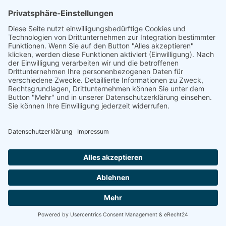
Göppingen -
Energetische
Sanierung Bayern
Vom Basisschutz bis hin zur Live-
Überwachung
Willkommen bei Energetische Sanierung Bayern!
Schützen und optimieren Sie Ihre Photovoltaikanlage
mit unseren maßgeschneiderten Wartungsverträgen.
Wir bieten Ihnen drei unterschiedliche Wartungspakete,
die speziell auf Ihre Bedürfnisse zugeschnitten sind. Von
der grundlegenden Sicherheit bis hin zur umfassenden
Premium-Betreuung – wir haben das richtige Angebot
für Sie.
100% kostenloses Erstgespräch