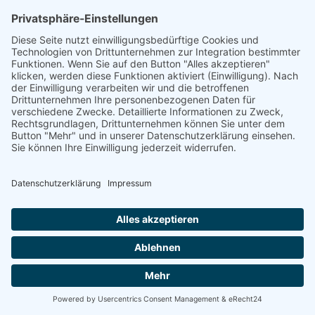
Karlsruhe -
Energetische
Sanierung Bayern
Vom Basisschutz bis hin zur Live-
Überwachung
Willkommen bei Energetische Sanierung Bayern!
Schützen und optimieren Sie Ihre Photovoltaikanlage
mit unseren maßgeschneiderten Wartungsverträgen.
Wir bieten Ihnen drei unterschiedliche Wartungspakete,
die speziell auf Ihre Bedürfnisse zugeschnitten sind. Von
der grundlegenden Sicherheit bis hin zur umfassenden
Premium-Betreuung – wir haben das richtige Angebot
für Sie.
100% kostenloses Erstgespräch