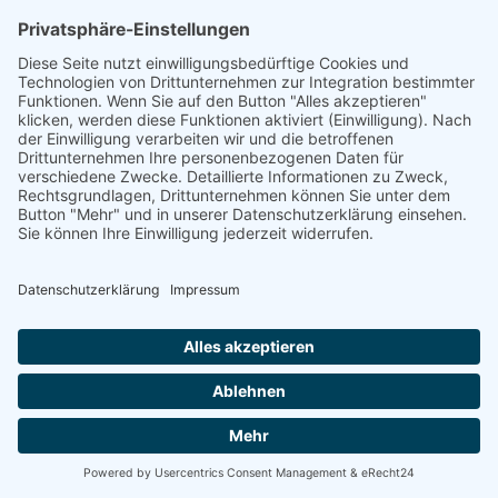
Kempten -
Energetische
Sanierung Bayern
Vom Basisschutz bis hin zur Live-
Überwachung
Willkommen bei Energetische Sanierung Bayern!
Schützen und optimieren Sie Ihre Photovoltaikanlage
mit unseren maßgeschneiderten Wartungsverträgen.
Wir bieten Ihnen drei unterschiedliche Wartungspakete,
die speziell auf Ihre Bedürfnisse zugeschnitten sind. Von
der grundlegenden Sicherheit bis hin zur umfassenden
Premium-Betreuung – wir haben das richtige Angebot
für Sie.
100% kostenloses Erstgespräch