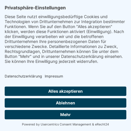
Energetische Sanierung
Bayern
Vom Basisschutz bis hin zur Live-
Überwachung
Willkommen bei Energetische Sanierung Bayern!
Schützen und optimieren Sie Ihre Photovoltaikanlage
mit unseren maßgeschneiderten Wartungsverträgen.
Wir bieten Ihnen drei unterschiedliche Wartungspakete,
die speziell auf Ihre Bedürfnisse zugeschnitten sind. Von
der grundlegenden Sicherheit bis hin zur umfassenden
Premium-Betreuung – wir haben das richtige Angebot
für Sie.
100% kostenloses Erstgespräch