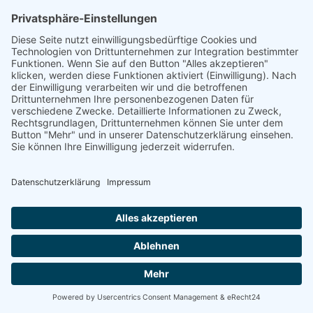
Krumbach -
Energetische
Sanierung Bayern
Vom Basisschutz bis hin zur Live-
Überwachung
Willkommen bei Energetische Sanierung Bayern!
Schützen und optimieren Sie Ihre Photovoltaikanlage
mit unseren maßgeschneiderten Wartungsverträgen.
Wir bieten Ihnen drei unterschiedliche Wartungspakete,
die speziell auf Ihre Bedürfnisse zugeschnitten sind. Von
der grundlegenden Sicherheit bis hin zur umfassenden
Premium-Betreuung – wir haben das richtige Angebot
für Sie.
100% kostenloses Erstgespräch