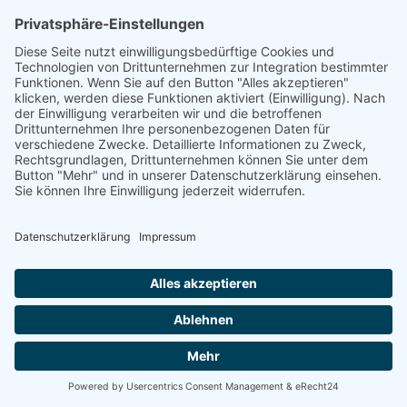
Langenau -
Energetische
Sanierung Bayern
Vom Basisschutz bis hin zur Live-
Überwachung
Willkommen bei Energetische Sanierung Bayern!
Schützen und optimieren Sie Ihre Photovoltaikanlage
mit unseren maßgeschneiderten Wartungsverträgen.
Wir bieten Ihnen drei unterschiedliche Wartungspakete,
die speziell auf Ihre Bedürfnisse zugeschnitten sind. Von
der grundlegenden Sicherheit bis hin zur umfassenden
Premium-Betreuung – wir haben das richtige Angebot
für Sie.
100% kostenloses Erstgespräch