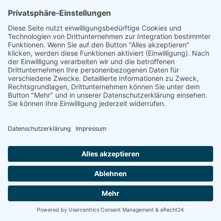
Energetische Sanierung
Bayern
Vom Basisschutz bis hin zur Live-
Überwachung
Willkommen bei Energetische Sanierung Bayern!
Schützen und optimieren Sie Ihre Photovoltaikanlage
mit unseren maßgeschneiderten Wartungsverträgen.
Wir bieten Ihnen drei unterschiedliche Wartungspakete,
die speziell auf Ihre Bedürfnisse zugeschnitten sind. Von
der grundlegenden Sicherheit bis hin zur umfassenden
Premium-Betreuung – wir haben das richtige Angebot
für Sie.
100% kostenloses Erstgespräch