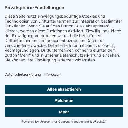
Energetische Sanierung
Bayern
Vom Basisschutz bis hin zur Live-
Überwachung
Willkommen bei Energetische Sanierung Bayern!
Schützen und optimieren Sie Ihre Photovoltaikanlage
mit unseren maßgeschneiderten Wartungsverträgen.
Wir bieten Ihnen drei unterschiedliche Wartungspakete,
die speziell auf Ihre Bedürfnisse zugeschnitten sind. Von
der grundlegenden Sicherheit bis hin zur umfassenden
Premium-Betreuung – wir haben das richtige Angebot
für Sie.
100% kostenloses Erstgespräch