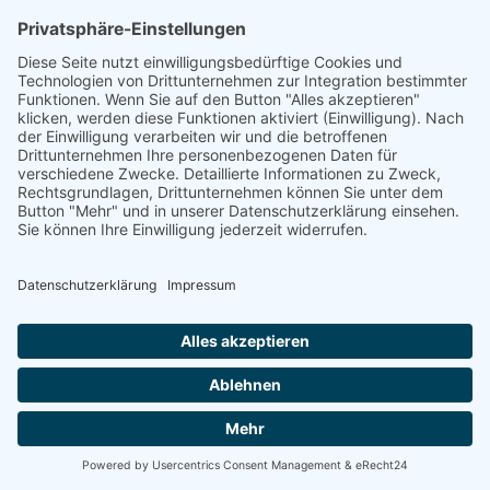
Nördlingen -
Energetische
Sanierung Bayern
Vom Basisschutz bis hin zur Live-
Überwachung
Willkommen bei Energetische Sanierung Bayern!
Schützen und optimieren Sie Ihre Photovoltaikanlage
mit unseren maßgeschneiderten Wartungsverträgen.
Wir bieten Ihnen drei unterschiedliche Wartungspakete,
die speziell auf Ihre Bedürfnisse zugeschnitten sind. Von
der grundlegenden Sicherheit bis hin zur umfassenden
Premium-Betreuung – wir haben das richtige Angebot
für Sie.
100% kostenloses Erstgespräch