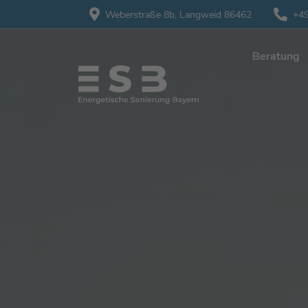
Weberstraße 8b,
Langweid 86462
+49
Beratung