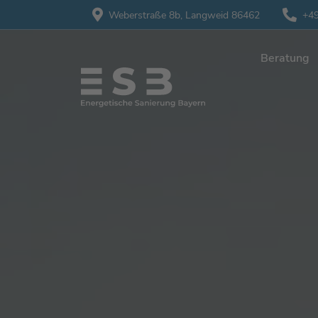
Weberstraße 8b,
Langweid 86462
+49
Beratung