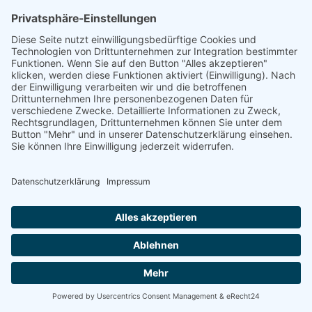
Wels -
Energetische
Sanierung Bayern
Vom Basisschutz bis hin zur Live-
Überwachung
Willkommen bei Energetische Sanierung Bayern!
Schützen und optimieren Sie Ihre Photovoltaikanlage
mit unseren maßgeschneiderten Wartungsverträgen.
Wir bieten Ihnen drei unterschiedliche Wartungspakete,
die speziell auf Ihre Bedürfnisse zugeschnitten sind. Von
der grundlegenden Sicherheit bis hin zur umfassenden
Premium-Betreuung – wir haben das richtige Angebot
für Sie.
100% kostenloses Erstgespräch