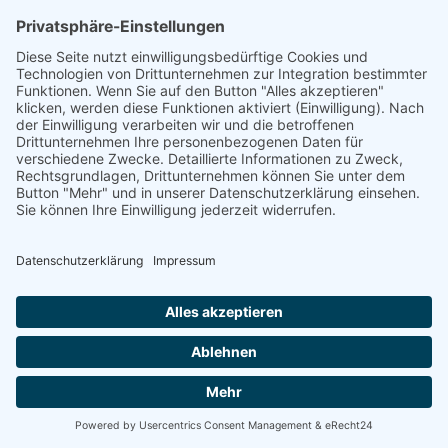
Energetische Sanierung
Bayern
Vom Basisschutz bis hin zur Live-
Überwachung
Willkommen bei Energetische Sanierung Bayern!
Schützen und optimieren Sie Ihre Photovoltaikanlage
mit unseren maßgeschneiderten Wartungsverträgen.
Wir bieten Ihnen drei unterschiedliche Wartungspakete,
die speziell auf Ihre Bedürfnisse zugeschnitten sind. Von
der grundlegenden Sicherheit bis hin zur umfassenden
Premium-Betreuung – wir haben das richtige Angebot
für Sie.
100% kostenloses Erstgespräch